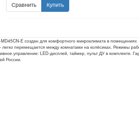
Сравнить
Купить
M-MD45CN-E создан для комфортного микроклимата в помещениях
— легко перемещается между комнатами на колёсиках. Режимы раб
ивное управление: LED-дисплей, таймер, пульт ДУ в комплекте. Га
ей России.