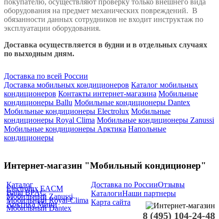
покупателю, осуществляют проверку только внешнего вида
оборудования на предмет механических повреждений. В
обязанности данных сотрудников не входит инструктаж по
эксплуатации оборудования.
Доставка осуществляется в будни и в отдельных случаях
по выходным дням.
Доставка по всей России
Доставка мобильных кондиционеров
Каталог мобильных
кондиционеров
Контакты интернет-магазина
Мобильные
кондиционеры Ballu
Мобильные кондиционеры Dantex
Мобильные кондиционеры Electrolux
Мобильные
кондиционеры Royal Clima
Мобильные кондиционеры Zanussi
Мобильные кондиционеры Арктика
Напольные
кондиционеры
Интернет-магазин "Мобильный кондиционер"
Каталог
Доставка по России
Отзывы
Electrolux EACM
Ballu BPAC
Каталоги
Наши партнеры
Мобильный Zanussi
Мобильный Royal-Clima
Карта сайта
Арктика Мини
Мобильный Dantex
8 (495) 104-24-48